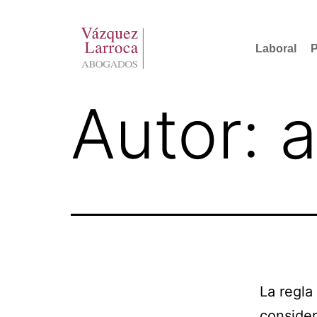
Saltar
al
Laboral
P
contenido
Autor:
Vázquez
Larroca
Abogados
La regla
consider