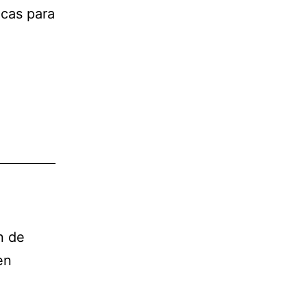
cas para
n de
en