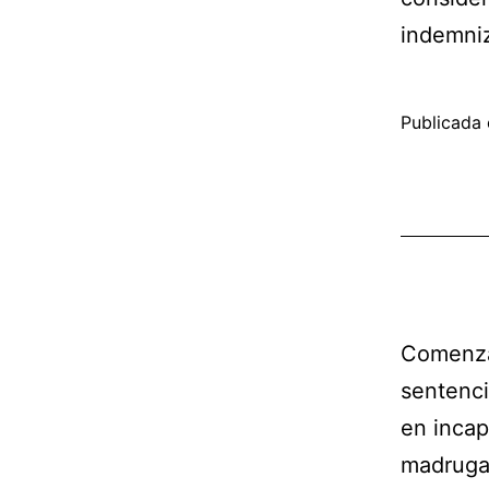
indemniz
Publicada 
Comenzam
sentenci
en incap
madruga