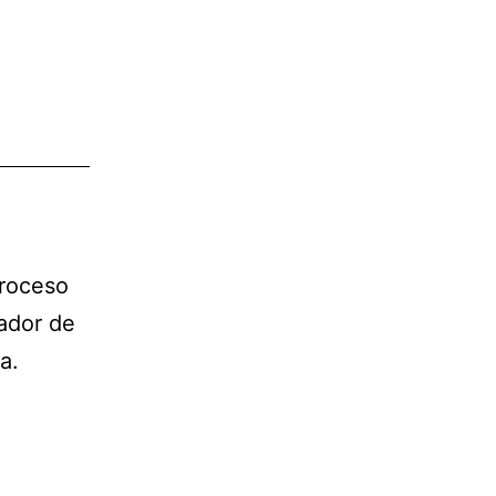
proceso
ador de
a.