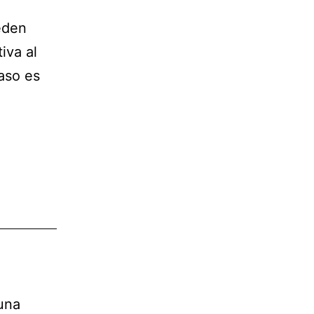
eden
iva al
raso es
una