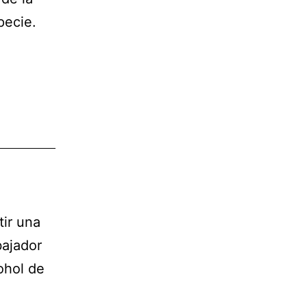
pecie.
ir una
bajador
ohol de