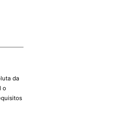
luta da
d o
quisitos