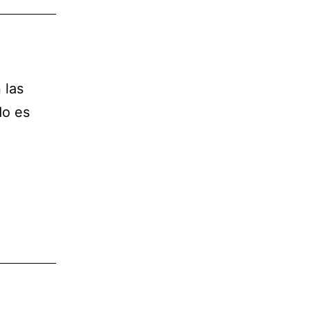
 las
do es