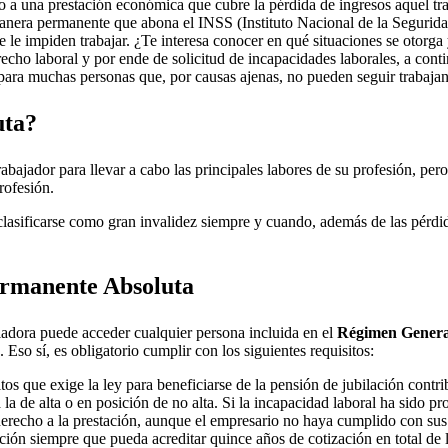
 a una prestación económica que cubre la pérdida de ingresos aquel tr
manera permanente que abona el INSS (Instituto Nacional de la Segurida
 le impiden trabajar. ¿Te interesa conocer en qué situaciones se otorga 
echo laboral y por ende de solicitud de incapacidades laborales, a conti
 para muchas personas que, por causas ajenas, no pueden seguir trabaja
uta?
rabajador para llevar a cabo las principales labores de su profesión, pero
rofesión.
asificarse como gran invalidez siempre y cuando, además de las pérdidas
Permanente Absoluta
ladora puede acceder cualquier persona incluida en el
Régimen Genera
 Eso sí, es obligatorio cumplir con los siguientes requisitos:
tos que exige la ley para beneficiarse de la pensión de jubilación contri
a la de alta o en posición de no alta. Si la incapacidad laboral ha sido 
e derecho a la prestación, aunque el empresario no haya cumplido con s
ción siempre que pueda acreditar quince años de cotización en total de l