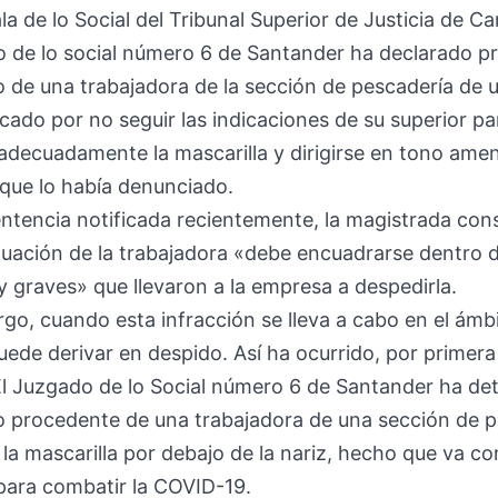
la de lo Social del Tribunal Superior de Justicia de Ca
o de lo social número 6 de Santander ha declarado 
o de una trabajadora de la sección de pescadería de 
ado por no seguir las indicaciones de su superior pa
adecuadamente la mascarilla y dirigirse en tono ame
a que lo había denunciado.
ntencia notificada recientemente, la magistrada con
tuación de la trabajadora «debe encuadrarse dentro d
y graves» que llevaron a la empresa a despedirla.
go, cuando esta infracción se lleva a cabo en el ámb
puede derivar en despido. Así ha ocurrido, por primera
l Juzgado de lo Social número 6 de Santander ha d
o procedente de una trabajadora de una sección de 
r la mascarilla por debajo de la nariz, hecho que va co
para combatir la COVID-19.