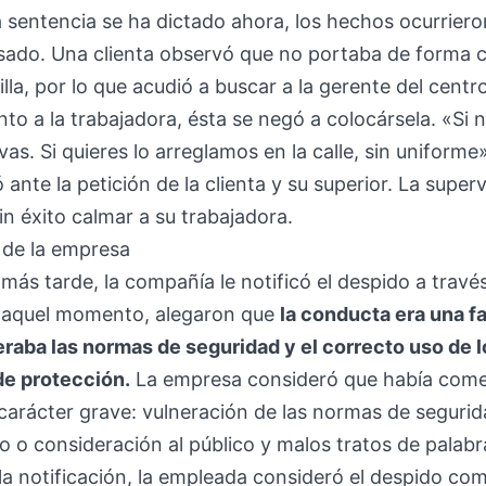
 sentencia se ha dictado ahora, los hechos ocurrier
sado. Una clienta observó que no portaba de forma 
lla, por lo que acudió a buscar a la gerente del centro.
unto a la trabajadora, ésta se negó a colocársela. «Si 
vas. Si quieres lo arreglamos en la calle, sin uniforme»
 ante la petición de la clienta y su superior. La super
sin éxito calmar a su trabajadora.
 de la empresa
ás tarde, la compañía le notificó el despido a travé
n aquel momento, alegaron que
la conducta era una fa
raba las normas de seguridad y el correcto uso de l
de protección.
La empresa consideró que había come
 carácter grave: vulneración de las normas de segurida
o o consideración al público y malos tratos de palabr
r la notificación, la empleada consideró el despido co