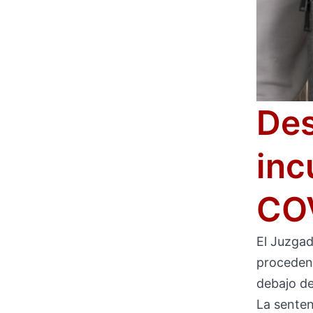
Des
inc
COV
El Juzga
procedent
debajo de
La senten