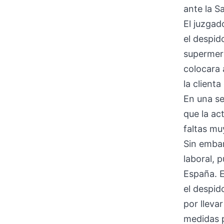
ante la Sa
El juzgad
el despid
supermerc
colocara 
la client
En una se
que la ac
faltas mu
Sin embar
laboral, 
España. E
el despid
por lleva
medidas 