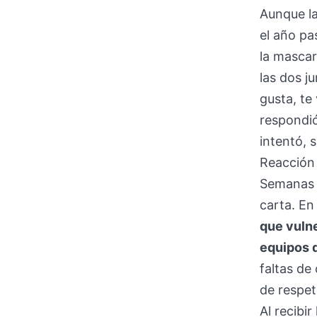
Aunque la
el año pa
la mascari
las dos j
gusta, te 
respondió
intentó, 
Reacción
Semanas m
carta. E
que vulne
equipos 
faltas de
de respet
Al recibi