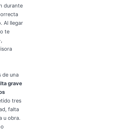
on durante
correcta
 Al llegar
no te
,
visora
s de una
lta grave
os
tido tres
d, falta
a u obra.
mo