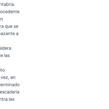
ntabria.
procedente
un
ra que se
nazante a
sidera
e las
ito
 vez, en
eterminado
pescadería
ntra las