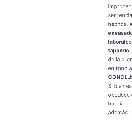
improcede
sentencia
hechos.
envasado,
laborales
tapando l
de la cli
en tono 
CONCLUS
Si bien e
obedece a
habría oc
además, h