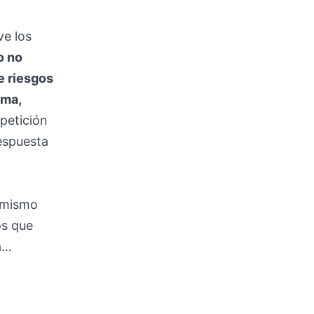
a
ve los
o no
e riesgos
sma,
 petición
respuesta
l mismo
os que
ta…