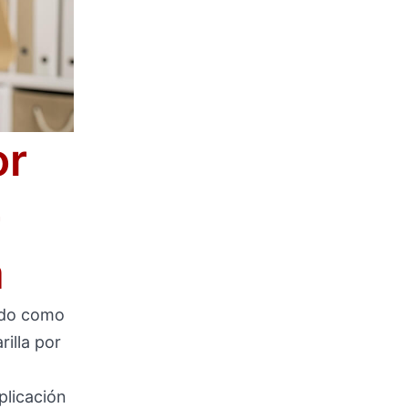
or
-
a
ado como
illa por
plicación